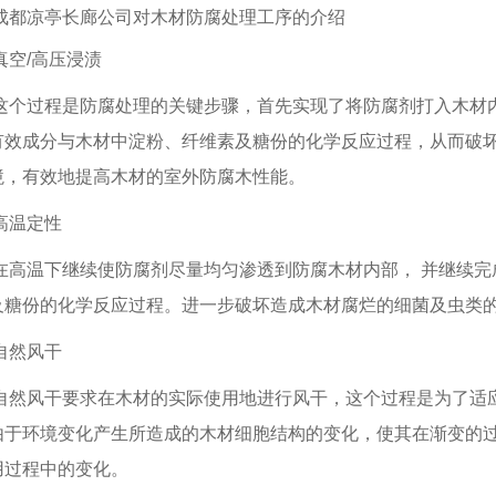
成都凉亭长廊公司对
木材防腐处理工序的介绍
真空/高压浸渍
这个过程是防腐处理的关键步骤，首先实现了将防腐剂打入木材
有效成分与木材中淀粉、纤维素及糖份的化学反应过程，从而破
境，有效地提高木材的室外防腐木性能。
高温定性
在高温下继续使防腐剂尽量均匀渗透到防腐木材内部， 并继续
及糖份的化学反应过程。进一步破坏造成木材腐烂的细菌及虫类
自然风干
川防腐木木屋
四川凉亭
绵阳凉亭长廊
自然风干要求在木材的实际使用地进行风干，这个过程是为了适
由于环境变化产生所造成的木材细胞结构的变化，使其在渐变的
用过程中的变化。