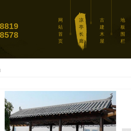
网
凉
古
地
8819
站
亭
建
板
8578
首
长
木
围
页
廊
屋
栏
廊