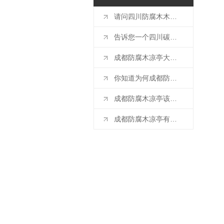
请问四川防腐木木屋建在哪里比较合适？
告诉您一个四川碳化木的秘密
成都防腐木凉亭大全来啦！
你知道为何成都防腐木一出就收到市场的追捧吗？
成都防腐木凉亭该如何辨别地板品质？
成都防腐木凉亭有哪些防腐原理？