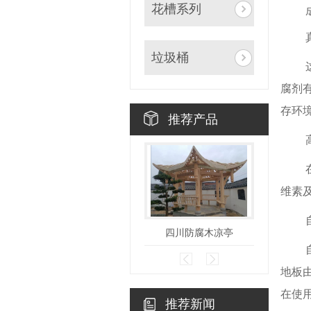
花槽系列
垃圾桶
腐剂
存环
推荐产品
维素
四川防腐木凉亭
四
地板
在使
推荐新闻