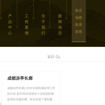
留言
产
工
关
新
地图
品
程
于
闻
联系
中
案
我
动
新闻
心
例
们
态
返回
成都凉亭长廊
成都凉亭长廊公司对木材防腐处理工序
的介绍 真空/高压浸渍这个过程是防腐
处理的关键步骤，首先实现了将防腐剂