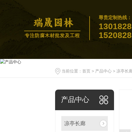
尊贵定制热线：
1301828
1520828
专注防腐木材批发及工程
当前位置：
首页
>
产品中心
>
凉亭长
产品中心
凉亭长廊