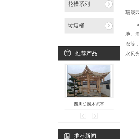
花槽系列
瑞晟
垃圾桶
地、
廊等
推荐产品
水风
四川防腐木凉亭
四
推荐新闻