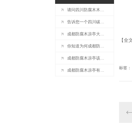
请问四川防腐木木屋建在哪里比较合适？
告诉您一个四川碳化木的秘密
成都防腐木凉亭大全来啦！
【全
你知道为何成都防腐木一出就收到市场的追捧吗？
成都防腐木凉亭该如何辨别地板品质？
标签：
成都防腐木凉亭有哪些防腐原理？