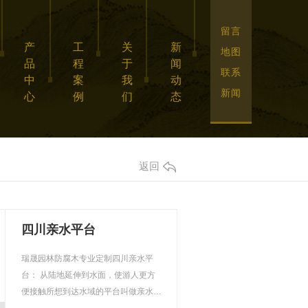
留言
产
工
关
新
地图
品
程
于
闻
联系
中
案
我
动
新闻
心
例
们
态
返回
四川亲水平台
瑞晟园林防腐木专业定制四川亲水平
台： 从陆地延伸到水面，使游人更方
便接触所想到达水域的平台叫做亲水平