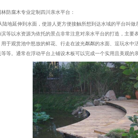
园林防腐木
专业定制四川亲水平台：
从陆地延伸到水面，使游人更方便接触所想到达水域的平台叫做
海滨等以水资源为依托的景点非常注意对亲水平台的打造，主要
，用于观赏池中怒放的鲜花、行走在波光粼粼的水面、逗玩水中
光等等。通常在浮动平台上铺设木板可以完成一个实用且美观的
川防腐木木屋
四川凉亭
绵阳凉亭长廊