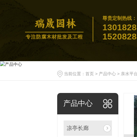
尊贵定制热线：
1301828
1520828
专注防腐木材批发及工程
当前位置：
首页
>
产品中心
>
亲水平
产品中心
凉亭长廊