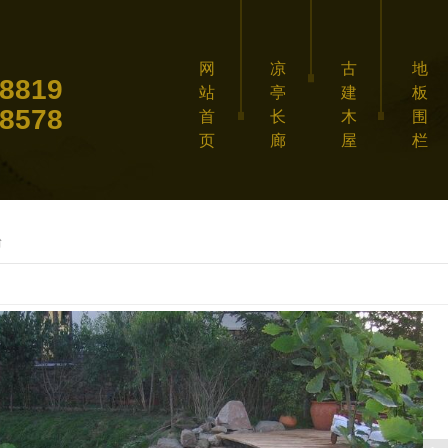
网
凉
古
地
8819
站
亭
建
板
8578
首
长
木
围
页
廊
屋
栏
台