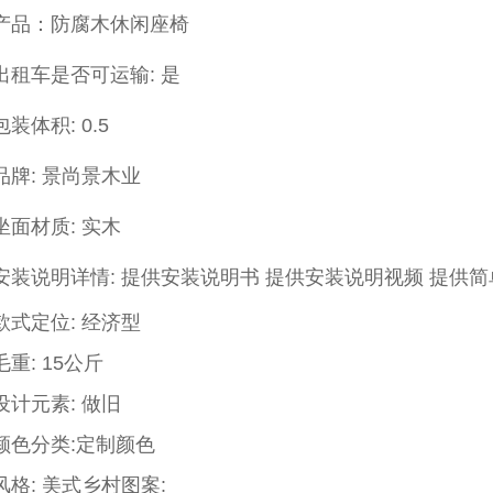
产品：防腐木休闲座椅
出租车是否可运输: 是
包装体积: 0.5
品牌: 景尚景木业
坐面材质: 实木
安装说明详情: 提供安装说明书
提供安装说明视频 提供简
款式定位: 经济型
毛重: 15公斤
川防腐木木屋
四川凉亭
绵阳凉亭长廊
设计元素: 做旧
颜色分类:
定制颜色
风格: 美式乡村图案: