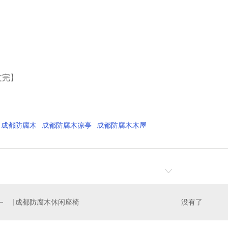
文完】
成都防腐木
成都防腐木凉亭
成都防腐木木屋
成都防腐木休闲座椅
没有了