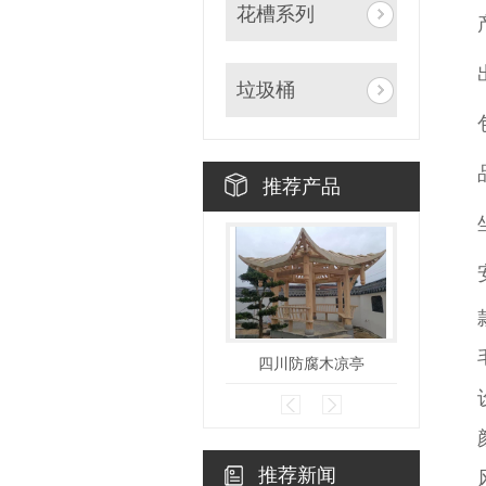
花槽系列
垃圾桶
推荐产品
四川防腐木凉亭
四
推荐新闻