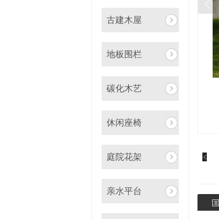
古建木屋
地板围栏
碳化木艺
休闲座椅
庭院花架
亲水平台