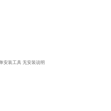
单安装工具 无安装说明