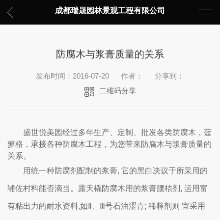
成都瑞晟园林景观工程有限公司
防腐木与浆膏质量的关系
发布时间：2016-07-20
作者：
分享到：
二维码分享
盛世悦美园经过多年生产、定制、批发各类防腐木，菠
萝格，承接各种防腐木工程，为您带来
防腐木与浆膏质量的
关系
。
用统一种防腐剂配制的浆膏, 它的黑白决议于所采用的
辅佐村料能否滴当。露天橇防腐木用的浆膏腰桔剂, 运用富
有粘出力的耐水资料,如Ⅱ、Ⅲ号石油涩青; 稀释剂则 宜采用