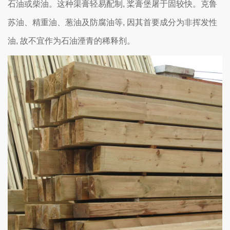
石油或柴油。这种渠膏轻易配制, 桨膏堡屠于固较快。克鲁
苏油、精重油、葱油及防腐油等, 因其首要成分为非挥发性
油, 故不宜作为石油湮青的稀释剂。