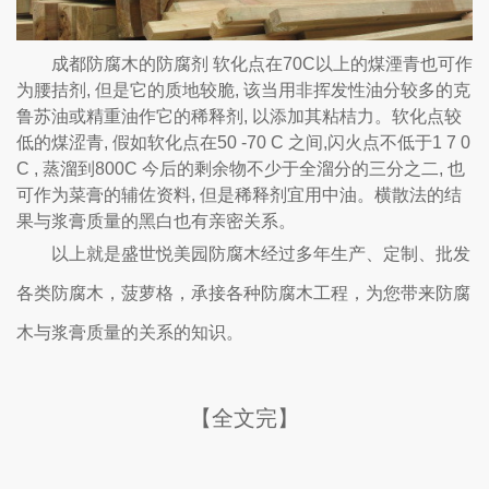
成都防腐木的防腐剂 软化点在70C以上的煤湮青也可作
为腰拮剂, 但是它的质地较脆, 该当用非挥发性油分较多的克
鲁苏油或精重油作它的稀释剂, 以添加其粘桔力。软化点较
低的煤涩青, 假如软化点在50 -70 C 之间,闪火点不低于1 7 0
C , 蒸溜到800C 今后的剩余物不少于全溜分的三分之二, 也
可作为菜膏的辅佐资料, 但是稀释剂宜用中油。横散法的结
果与浆膏质量的黑白也有亲密关系。
以上就是盛世悦美园防腐木
经过多年生产、定制、批发
各类防腐木，菠萝格，承接各种防腐木工程，为您带来
防腐
木与浆膏质量的关系的知识
。
【全文完】