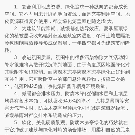
1、复合利用地皮资源。绿化追求一种纵向的都会成长
空间。它不占用未开辟的地面资源，而是充实利用空间。地
皮资源获得复合使用，都会绿化笼盖率也随之增 大。
2、为建筑节能降耗，减缓都会热导效应。夏季屋顶绿
化的植被层吸收热辐射低落建筑室内温度，冬日土壤层隔绝
冷氛围削减热传导形成保温层，一年四季都可为建筑节能降
耗。
3、改进氛围质量。氛围中的很多污染物除大气活动和
降水很难将其散开或沉降到地面，由于高度原因地面绿化对
其吸附本领也较弱。而防腐木凉亭防腐木凉亭绿化正好起到
互补作用，它可吸附空中的部门悬浮颗粒物，按捺二次扬
尘，低落PM2.5值，净化氛围晋升栖身环境质量。
4、减缓都会排水压力。防腐木绿化的翻水层和土壤层
均具有蓄水本领，可以吸收64.6%的降水。尤其是暴雨等灾
害天气产生时，防腐木凉亭屋顶绿化可削减建筑概况径流，
减缓暴雨对都会排水系统造成的压力。
5、软化、美化硬质景观。防腐木凉亭绿化的巧妙就在
于它冲破了建筑与绿化对峙的场合排场，用柔和自然的元素