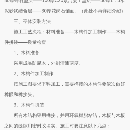
80厚碎石垫层——100厚C20素混凝土垫层——30厚1：3水
泥砂浆结合层——30厚花岗石铺面。（此处不再详细介绍）
三、亭体安装方法
施工工艺流程：材料准备——木构件加工制作——木构
件拼装——质量检查
1、木料准备
采用成品防腐木，外刷清漆两度。
2、木构件加工制作
按施工图要求下料加工，需要榫接的木构件要依次做好
榫眼和榫接头。
3、木构件拼装
所有木结构采用榫接，并用环氧树脂粘结，木板与木板
之间的缝隙用密封胶填实。施工时要注意以下几点：