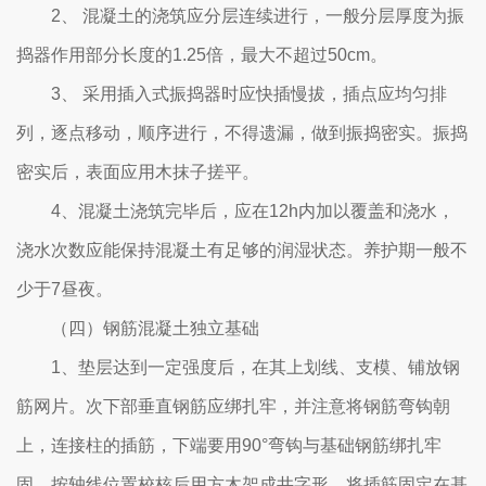
2、 混凝土的浇筑应分层连续进行，一般分层厚度为振
捣器作用部分长度的1.25倍，最大不超过50cm。
3、 采用插入式振捣器时应快插慢拔，插点应均匀排
列，逐点移动，顺序进行，不得遗漏，做到振捣密实。振捣
密实后，表面应用木抹子搓平。
4、混凝土浇筑完毕后，应在12h内加以覆盖和浇水，
浇水次数应能保持混凝土有足够的润湿状态。养护期一般不
少于7昼夜。
（四）钢筋混凝土独立基础
1、垫层达到一定强度后，在其上划线、支模、铺放钢
筋网片。次下部垂直钢筋应绑扎牢，并注意将钢筋弯钩朝
上，连接柱的插筋，下端要用90°弯钩与基础钢筋绑扎牢
固，按轴线位置校核后用方木架成井字形，将插筋固定在基