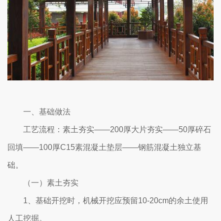
一、基础做法
工艺流程：素土夯实——200厚大片夯实——50厚碎石
回填——100厚C15素混凝土垫层——钢筋混凝土独立基
础。
（一）素土夯实
1、基础开挖时，机械开挖应预留10-20cm的余土使用
人工挖掘。